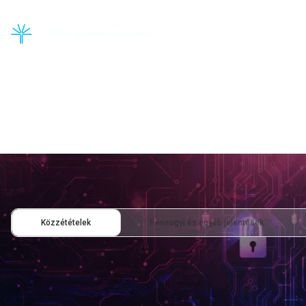
|
Investor Relations
Közlemények
Közzétételek
Pénzügyi és egyéb jelentések