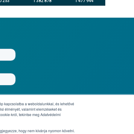
0 253
1 382 878
1 477 944
 lép kapcsolatba a weboldalunkkal, és lehetővé
ési élményét, valamint elemzéseket és
ookie-król, tekintse meg Adatvédelmi
megjegyezze, hogy nem kívánja nyomon követni.