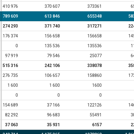
410 976
370 607
373361
6
789 609
613 846
655348
58
274 293
371 740
317271
22
176 374
156 658
156658
14
0
135 536
135536
1
97 919
79 546
25077
6
515 316
242 106
338078
35
276 735
106 657
158860
17
1 600
1 600
1600
0
0
0
154 689
37 166
122126
14
82 292
96 683
55491
3
37 063
35 931
6157
2