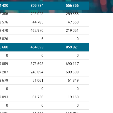
4 430
805 784
556 356
2 358
298 023
289 655
3 576
44 785
47 650
2 470
462 970
219 051
6 026
6
0
5 680
464 698
859 821
0
0
0
9 059
373 693
690 117
7 287
240 894
609 608
2 679
51 061
61 349
0
0
0
9 093
81 738
19 160
0
0
0