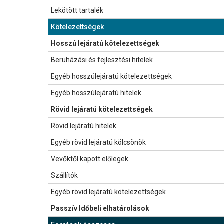
351 239
Lekötött tartalék
134 263
410 976
852 840
Kötelezettségek
524 361
923 253
22 355
Hosszú lejáratú kötelezettségek
172 425
291 417
0
Beruházási és fejlesztési hitelek
0
176 374
0
Egyéb hosszúlejáratú kötelezettségek
0
0
22 355
Egyéb hosszúlejáratú hitelek
172 425
115 043
830 485
Rövid lejáratú kötelezettségek
351 936
631 836
220 000
Rövid lejáratú hitelek
220 000
317 478
1 600
Egyéb rövid lejáratú kölcsönök
1 600
1 600
0
Vevőktől kapott előlegek
0
578
503 347
Szállítók
55 384
250 869
105 538
Egyéb rövid lejáratú kötelezettségek
74 952
61 311
65 322
Passzív Időbeli elhatárolások
38 132
56 054