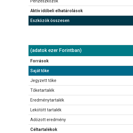
77 813
Pénzeszközök
17 874
126 105
148
Aktív időbeli elhatárolások
79 078
70 956
1 306 437
Eszközök összesen
1 087 939
1 438 689
2021/12/31
(adatok ezer Forintban)
2022/06/30
2022/12/31
20
Források
388 275
Saját tőke
525 446
459 382
115 870
Jegyzett tőke
121 295
121 295
24 130
Tőketartalék
159 755
159 755
-212 665
Eredménytartalék
114 012
-162 700
351 239
Lekötött tartalék
134 263
410 976
109 701
Adózott eredmény
-3 879
-69 944
0
Céltartalékok
0
0