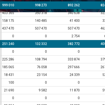
999 010
998 273
892 262
82
403 365
350 318
340 638
32
158 175
140 485
41 400
3
437 470
507 470
507 470
46
0
0
2 754
251 240
132 332
382 772
40
0
0
0
225 286
108 794
333 874
37
185 065
76 058
297 666
26
18 431
23 154
24 339
5
100
0
0
21 690
9 582
11 870
5
0
0
0