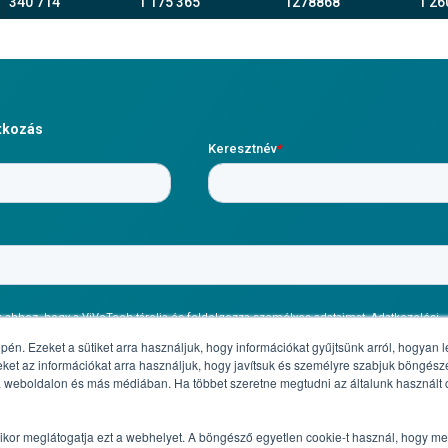
1 340 714
1 175 365
1278868
1 26
atkozás
pén. Ezeket a sütiket arra használjuk, hogy információkat gyűjtsünk arról, hogyan
et az információkat arra használjuk, hogy javítsuk és személyre szabjuk böngész
 weboldalon és más médiában. Ha többet szeretne megtudni az általunk használt c
mikor meglátogatja ezt a webhelyet. A böngésző egyetlen cookie-t használ, hogy 