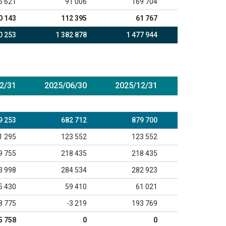
6 621
91 006
169 704
0 143
112 395
61 767
0 253
1 382 878
1 477 944
2/31
2025/06/30
2025/12/31
9 253
682 712
879 700
1 295
123 552
123 552
9 755
218 435
218 435
3 998
284 534
282 923
5 430
59 410
61 021
8 775
-3 219
193 769
5 758
0
0