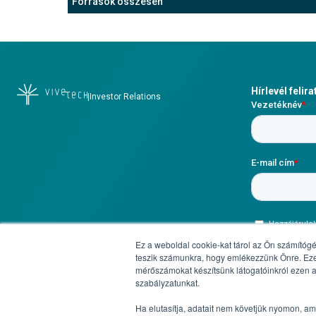
1 306 437
Források összesen
1 087 939
1 438 689
Hírlevél felir
|
Investor Relations
Ez a weboldal cookie-kat tárol az Ön számítógé
teszik számunkra, hogy emlékezzünk Önre. Ezek
mérőszámokat készítsünk látogatóinkról ezen a
szabályzatunkat.
Copyright 2024 ViVeTech Nyrt.
Ha elutasítja, adatait nem követjük nyomon, a
Minden jog fenntartva.