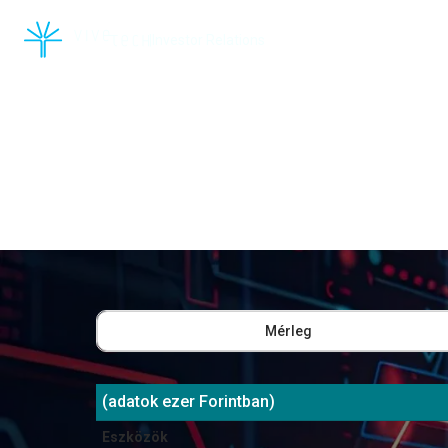
|
Investor Relations
Pénzügyeink
Mérleg
2021/12/31
(adatok ezer Forintban)
2022/06/30
2022/12/31
20
Eszközök