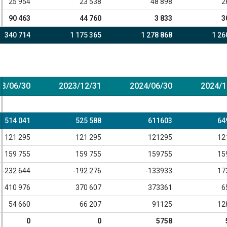
25 954
23 538
48 898
2
90 463
44 760
3 833
3
1 340 714
1 175 365
1 278 868
1 26
23/06/30
2023/12/31
2024/06/30
2024/1
514 041
525 588
611603
64
121 295
121 295
121295
12
159 755
159 755
159755
15
-232 644
-192 276
-133933
17
410 976
370 607
373361
6
54 660
66 207
91125
12
0
0
5758