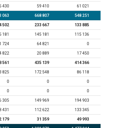
5 430
59 410
61 021
3 063
668 807
548 251
4 502
233 667
133 885
5 181
145 181
115 136
1 724
64 821
0
4 822
20 889
17 450
8 561
435 139
414 366
3 825
172 548
86 118
0
0
0
0
0
0
6 305
149 969
194 903
8 431
112 622
133 345
2 179
31 359
49 993