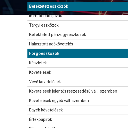
572 995
Befektetett eszközök
809 937
1 032 185
325 808
Immateriális javak
367 626
413 907
44 717
Tárgyi eszközök
204 840
180 808
202 470
Befektetett pénzügyi eszközök
237 470
437 470
0
Halasztott adókövetelés
0
0
733 294
Forgóeszközök
198 924
335 548
0
Készletek
0
0
655 481
Követelések
181 051
209 443
631 832
Vevő követelések
4 204
107 232
0
Követelések jelentős részesedésű váll. szemben
0
61 410
0
Követelések egyéb váll. szemben
0
6 100
35 600
Egyéb követelések
176 846
34 701
0
Értékpapírok
0
0